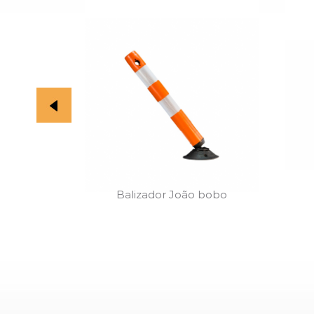
ico
Balizador João bobo