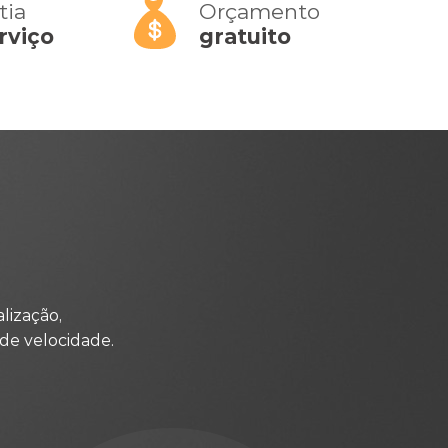
tia
Orçamento
rviço
gratuito
lização,
de velocidade.