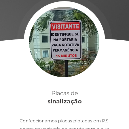
Placas de
sinalização
Confeccionamos placas plotadas em P.S,
chapa galvanizada de acordo com o que