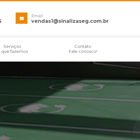
Email
6
vendas1@
sinalizaseg.com.br
Serviços
Contato
 que fazemos
Fale conosco!