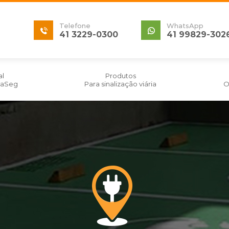
Telefone
WhatsApp
41 3229-0300
41 99829-302
al
Produtos
izaSeg
Para sinalização viária
O