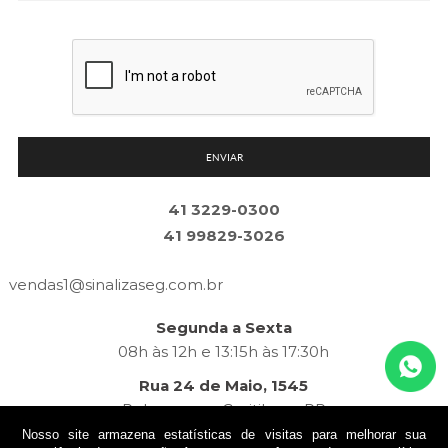
ENVIAR
41 3229-0300
41 99829-3026
vendas1@
sinalizaseg.com.br
Segunda a Sexta
08h às 12h e 13:15h às 17:30h
Rua 24 de Maio, 1545
Rebouças — Curitiba — PR
Nosso site armazena estatísticas de visitas para melhorar sua