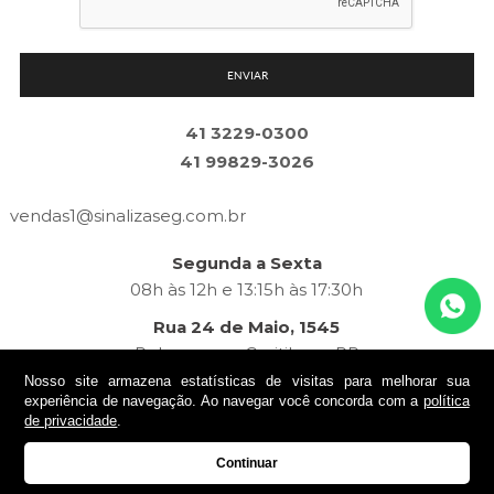
ENVIAR
41 3229-0300
41 99829-3026
vendas1@
sinalizaseg.com.br
Segunda a Sexta
08h às 12h e 13:15h às 17:30h
Rua 24 de Maio, 1545
Rebouças — Curitiba — PR
Nosso site armazena estatísticas de visitas para melhorar sua
experiência de navegação. Ao navegar você concorda com a
política
de privacidade
.
© 2020 | SinalizaSeg | Todos os Direitos Reservados
Continuar
Desenvolvido por
| Agência Digital