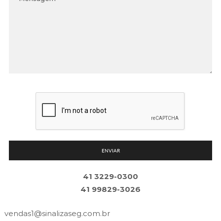
ENVIAR
41 3229-0300
41 99829-3026
vendas1@
sinalizaseg.com.br