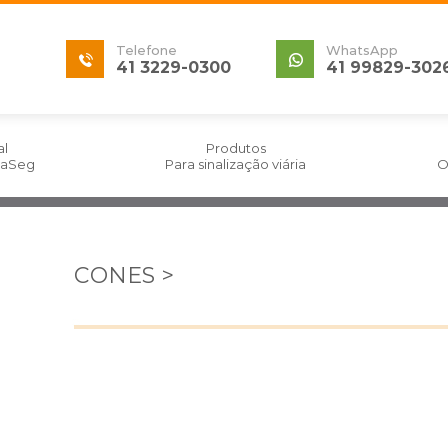
Telefone
WhatsApp
41 3229-0300
41 99829-302
al
Produtos
izaSeg
Para sinalização viária
O
CONES >