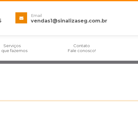
Email
6
vendas1@
sinalizaseg.com.br
Serviços
Contato
 que fazemos
Fale conosco!