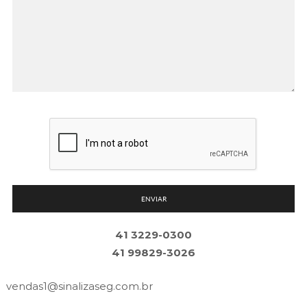
ENVIAR
41 3229-0300
41 99829-3026
vendas1@
sinalizaseg.com.br